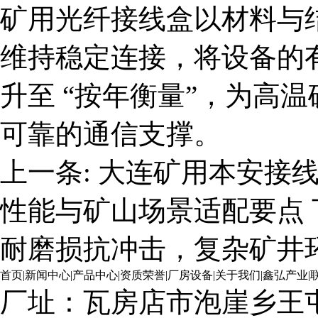
矿用光纤接线盒
以材料与
维持稳定连接，将设备的有
升至 “按年衡量”，为高
可靠的通信支撑。
上一条:
大连矿用本安接
性能与矿山场景适配要点
耐磨损抗冲击，复杂矿井
首页
|
新闻中心
|
产品中心
|
资质荣誉
|
厂房设备
|
关于我们
|
鑫弘产业
|
厂址：瓦房店市泡崖乡王