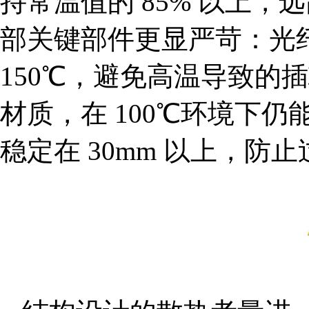
持常温值的 85% 以上，远
部关键部件更显严苛：光
150℃，避免高温导致的
材质，在 100℃环境下
稳定在 30mm 以上，