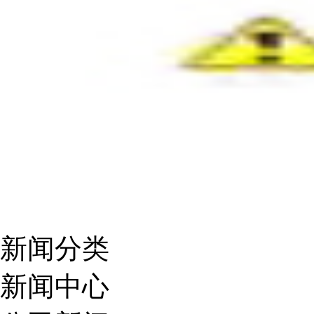
新闻分类
新闻中心