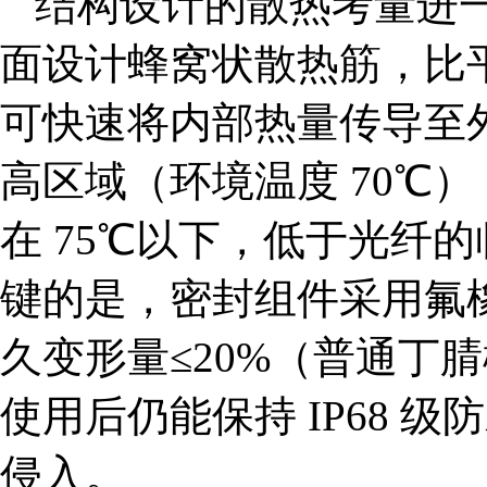
结构设计的散热考量进
面设计蜂窝状散热筋，比平
可快速将内部热量传导至
高区域（环境温度 70℃
在 75℃以下，低于光纤
键的是，密封组件采用氟
久变形量≤20%（普通丁腈
使用后仍能保持 IP68 
侵入。