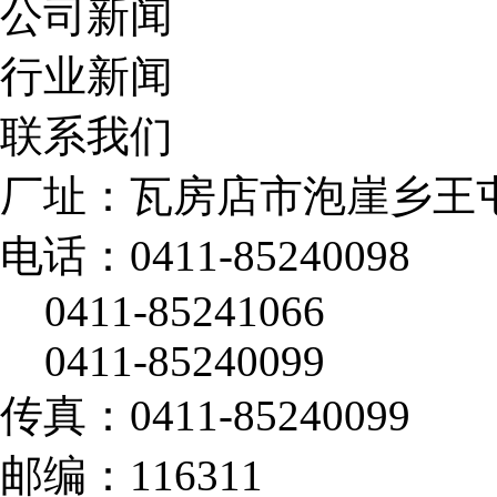
公司新闻
行业新闻
联系我们
厂址：瓦房店市泡崖乡王
电话：0411-85240098
0411-85241066
0411-85240099
传真：0411-85240099
邮编：116311